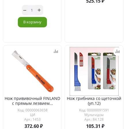
525.15
В корзину
Нож прививочный FINLAND
Нож грибника со щеточкой
с прямым лезвием...
(уп.12)
Код: 00000063658
Код: 00000091591
ЦИ
Мультидом
Арт.: 1453
Арт.: 84.128
372.60
105.31