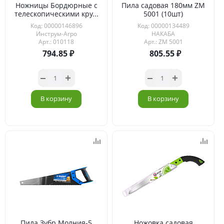
Ножницы Бордюрные с
Пила садовая 180мм ZM
телескопическими кру...
5001 (10шт)
Код: 00000146896
Код: 00000134489
Инструм-Агро
НАКАБА
Арт.: 010118
Арт.: ZM 5001
794.85
805.55
В корзину
В корзину
Пила Зубр Молния-5
Ножовка садовая