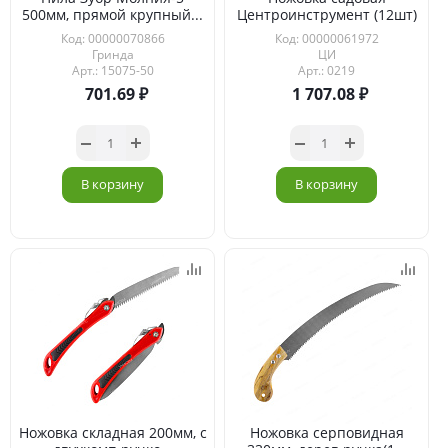
500мм, прямой крупный...
Центроинструмент (12шт)
Код: 00000070866
Код: 00000061972
Гринда
ЦИ
Арт.: 15075-50
Арт.: 0219
701.69
1 707.08
В корзину
В корзину
Ножовка складная 200мм, с
Ножовка серповидная