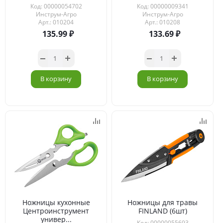
Код: 00000054702
Код: 00000009341
Инструм-Агро
Инструм-Агро
Арт.: 010204
Арт.: 010208
135.99
133.69
В корзину
В корзину
Ножницы кухонные
Ножницы для травы
Центроинструмент
FINLAND (6шт)
универ...
Код: 00000055693