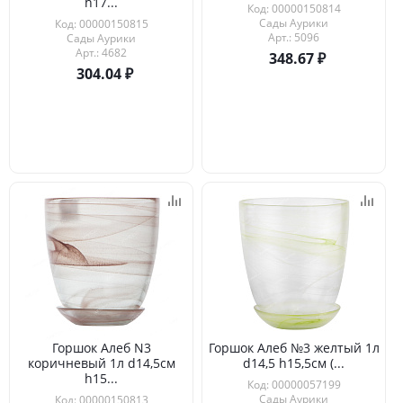
h17...
Код: 00000150814
Сады Аурики
Код: 00000150815
Арт.: 5096
Сады Аурики
Арт.: 4682
348.67
304.04
Горшок Алеб N3
Горшок Алеб №3 желтый 1л
коричневый 1л d14,5см
d14,5 h15,5см (...
h15...
Код: 00000057199
Сады Аурики
Код: 00000150813