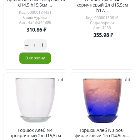
d14,5 h15,5см ...
коричневый 2л d15,5см
h17...
Код: 00000134431
Сады Аурики
Код: 00000150816
Арт.: 4243/244898
Сады Аурики
Арт.: 4255
310.86
355.98
В корзину
Горшок Алеб N4
Горшок Алеб N3 роз-
прозрачный 2л d15,5см
фиолетовый 1л d14,5см...