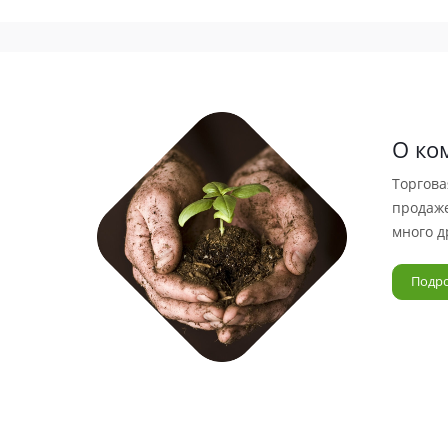
О ко
Торгова
продаже
много д
Подр