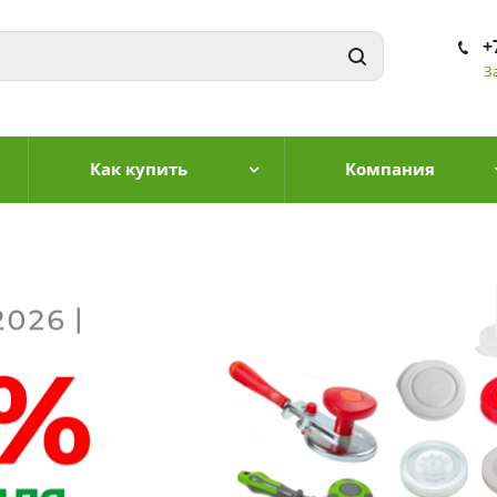
+
З
Как купить
Компания