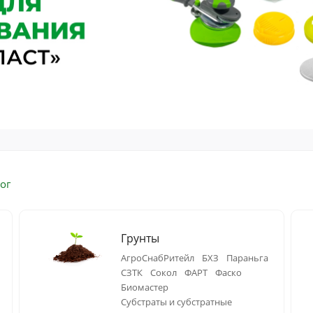
ог
Грунты
АгроСнабРитейл
БХЗ
Параньга
СЗТК
Сокол
ФАРТ
Фаско
Биомастер
Субстраты и субстратные