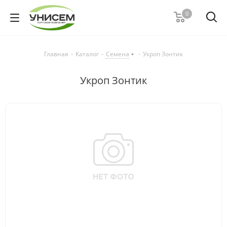
0
Главная
-
Каталог
-
Семена
-
Укроп Зонтик
Укроп Зонтик