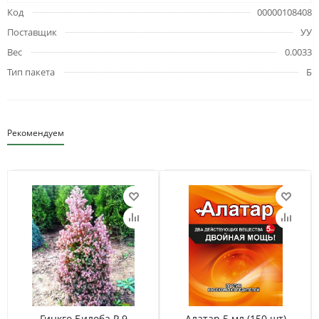
Код
00000108408
Поставщик
УУ
Вес
0.0033
Тип пакета
Б
Рекомендуем
Гинкго Билоба Р 9
Алатар 5 мл (150 шт)