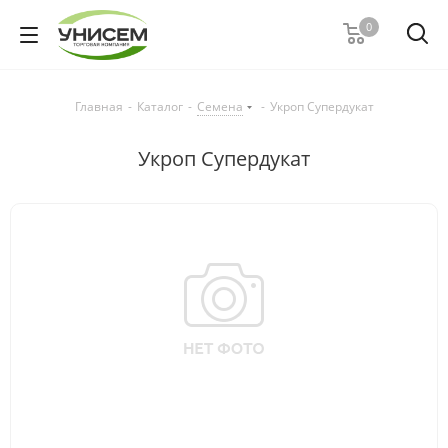
0
Главная
-
Каталог
-
Семена
-
Укроп Супердукат
Укроп Супердукат