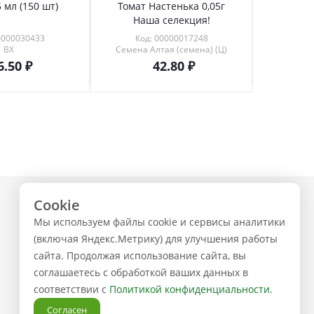
 мл (150 шт)
Томат Настенька 0,05г
Томат 
Наша селекция!
0000030433
Код: 00000017248
Код
ВХ
Семена Алтая (семена) (Ц)
6.50
42.80
Cookie
+7 (843) 223-02-02
Мы используем файлы cookie и сервисы аналитики
ЗАКАЗАТЬ ЗВОНОК
(включая Яндекс.Метрику) для улучшения работы
сайта. Продолжая использование сайта, вы
соглашаетесь с обработкой ваших данных в
соответствии с
Политикой конфиденциальности
.
Согласен