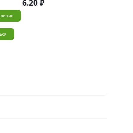
6.20
аличие
ься