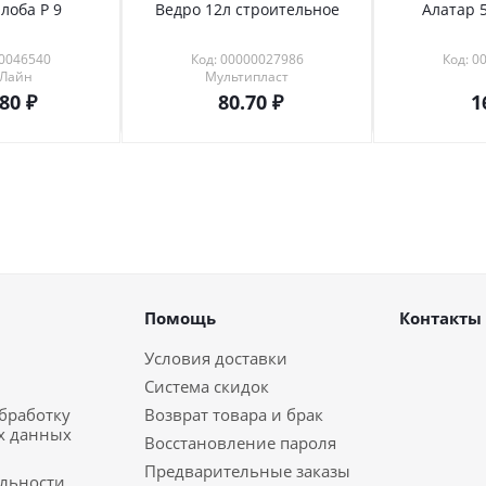
лоба Р 9
Ведро 12л строительное
Алатар 5
00046540
Код: 00000027986
Код: 0
 Лайн
Мультипласт
.80
80.70
1
Помощь
Контакты
Условия доставки
Система скидок
обработку
Возврат товара и брак
х данных
Восстановление пароля
Предварительные заказы
льности