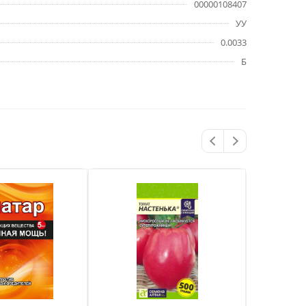
00000108407
УУ
0.0033
Б