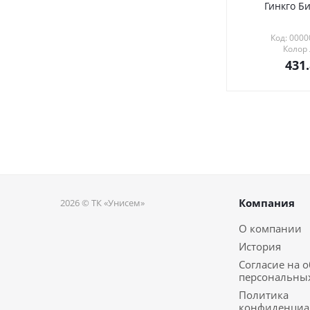
Гинкго Би
Код: 000
Колор
431
Компания
2026 © ТК «Унисем»
О компании
История
Согласие на 
персональны
Политика
конфиденциа