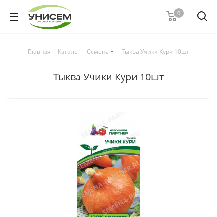
0
Главная
-
Каталог
-
Семена
-
Тыква Учики Кури 10шт
Тыква Учики Кури 10шт