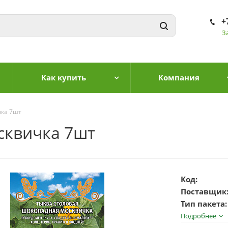
+
З
Как купить
Компания
чка 7шт
сквичка 7шт
Код:
Поставщик
Тип пакета:
Подробнее