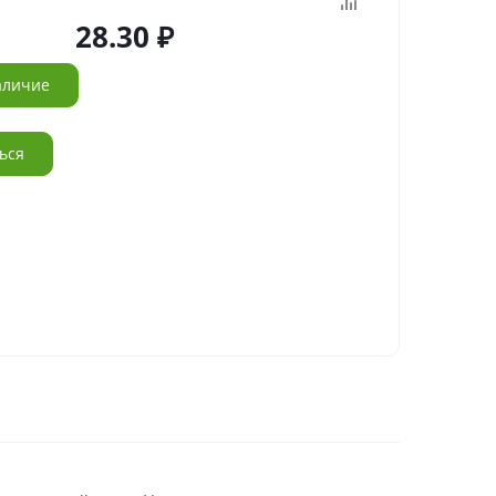
28.30
аличие
ься