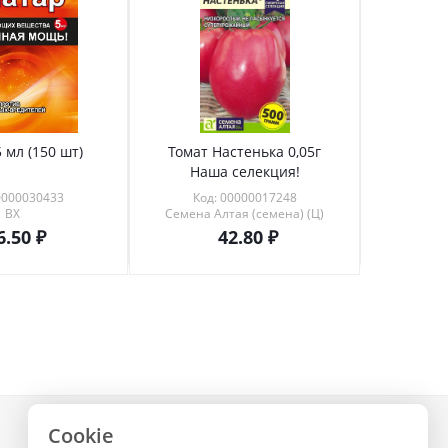
 мл (150 шт)
Томат Настенька 0,05г
Томат 
Наша селекция!
0000030433
Код: 00000017248
Код
ВХ
Семена Алтая (семена) (Ц)
6.50
42.80
Cookie
+7 (843) 223-02-02