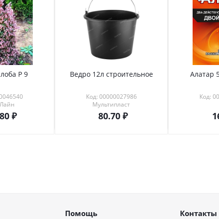
лоба Р 9
Ведро 12л строительное
Алатар 5
00046540
Код: 00000027986
Код: 0
 Лайн
Мультипласт
.80
80.70
1
Помощь
Контакты