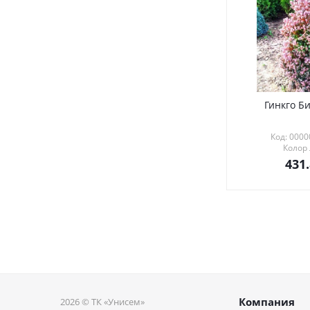
Гинкго Би
Код: 000
Колор
431
Компания
2026 © ТК «Унисем»