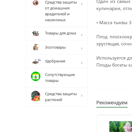
Один из самых 
Средства защиты
от домашних
кулинарии, отл
вредителей и
насекомых
• Масса тыквы 3-
Товары для дома
Плод плоскоокр
хрустящая, сочн
Зоотовары
Используется дл
Удобрения
Плоды богаты к
Сопутствующие
товары
Средства защиты
растений
Рекомендуем