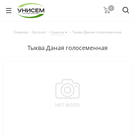
0
Главная
-
Каталог
-
Семена
-
Тыква Даная голосеменная
Тыква Даная голосеменная