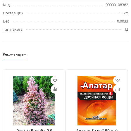
Код
00000108382
Поставщик
УУ
Вес
0.0033
Тип пакета
Ц
Рекомендуем
Гинкго Билоба Р 9
Алатар 5 мл (150 шт)