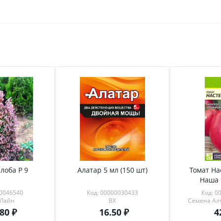
лоба Р 9
Алатар 5 мл (150 шт)
Томат На
Наша 
00046540
Код: 00000030433
Код: 0
 Лайн
ВХ
Семена Алт
.80
16.50
4