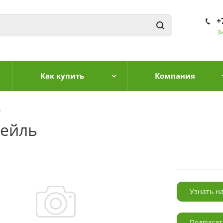
+
З
Как купить
Компания
ь
тейль
Узнать н
Подписат