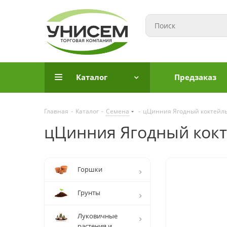
Каталог
Предзаказ
Главная
-
Каталог
-
Семена
-
цЦинния Ягодный коктейл
цЦинния Ягодный кок
Горшки
Грунты
Луковичные
растения и