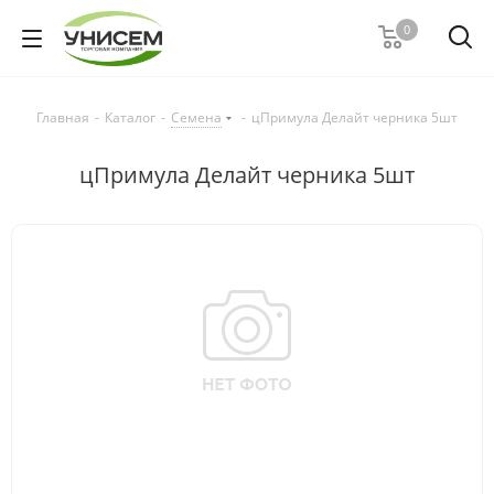
0
Главная
-
Каталог
-
Семена
-
цПримула Делайт черника 5шт
цПримула Делайт черника 5шт