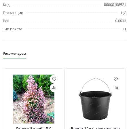
Код
00000108521
Поставщик
ЦС
Вес
0.0033
Тип пакета
Ц
Рекомендуем
Гинкго Билоба Р 9
Ведро 12л строительное