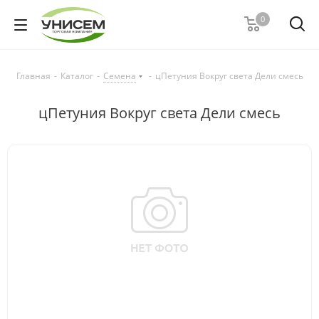
0
Главная
-
Каталог
-
Семена
-
цПетуния Вокруг света Дели смесь
цПетуния Вокруг света Дели смесь