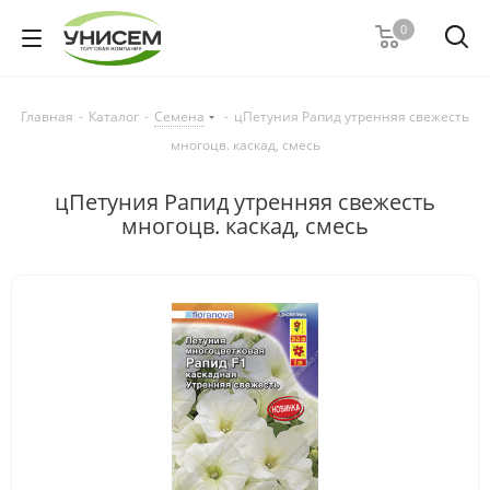
0
Главная
-
Каталог
-
Семена
-
цПетуния Рапид утренняя свежесть
многоцв. каскад, смесь
цПетуния Рапид утренняя свежесть
многоцв. каскад, смесь