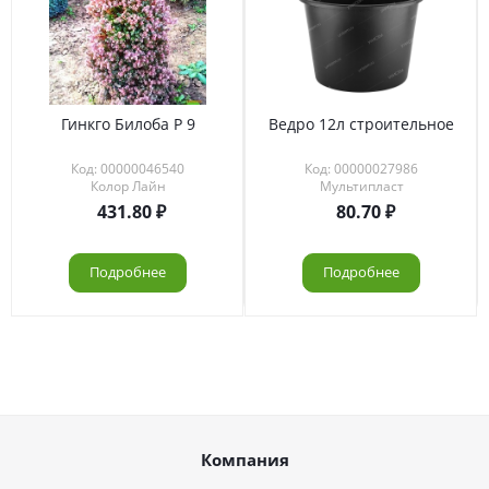
Гинкго Билоба Р 9
Ведро 12л строительное
Код: 00000046540
Код: 00000027986
Колор Лайн
Мультипласт
431.80
80.70
Подробнее
Подробнее
Компания