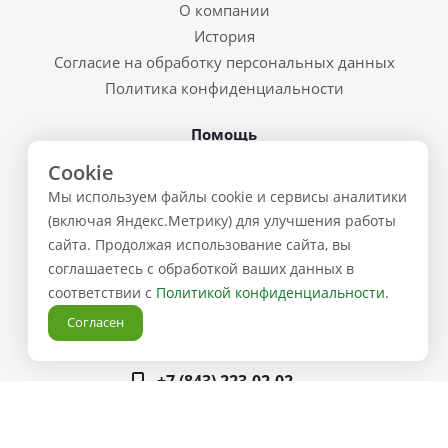
О компании
История
Согласие на обработку персональных данных
Политика конфиденциальности
Помощь
Cookie
Условия доставки
Мы используем файлы cookie и сервисы аналитики
Система скидок
(включая Яндекс.Метрику) для улучшения работы
Возврат товара и брак
сайта. Продолжая использование сайта, вы
Восстановление пароля
соглашаетесь с обработкой ваших данных в
Предварительные заказы
соответствии с
Политикой конфиденциальности
.
Контакты
Согласен
+7 (843) 223-02-02