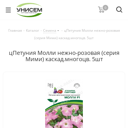
0
Главная
-
Каталог
-
Семена
-
цПетуния Молли нежно-розовая
(серия Мими) каскад.многоцв. 5шт
цПетуния Молли нежно-розовая (серия
Мими) каскад.многоцв. 5шт