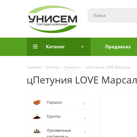
Каталог
Предзаказ
Главная
-
Каталог
-
Семена
-
цПетуния LOVE Марсала
цПетуния LOVE Марса
Горшки
Грунты
Луковичные
растения и