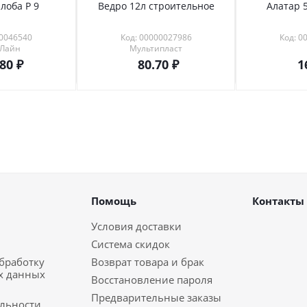
лоба Р 9
Ведро 12л строительное
Алатар 5
00046540
Код: 00000027986
Код: 0
 Лайн
Мультипласт
.80
80.70
1
Помощь
Контакты
Условия доставки
Система скидок
обработку
Возврат товара и брак
х данных
Восстановление пароля
Предварительные заказы
льности