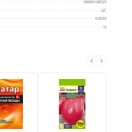
00000108525
ЦС
0.0033
Ц