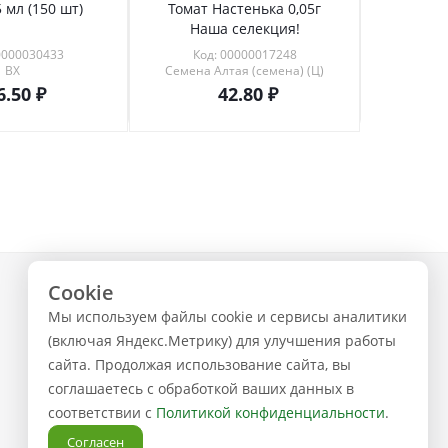
 мл (150 шт)
Томат Настенька 0,05г
Томат 
Наша селекция!
0000030433
Код: 00000017248
Код
ВХ
Семена Алтая (семена) (Ц)
6.50
42.80
Cookie
+7 (843) 223-02-02
Мы используем файлы cookie и сервисы аналитики
ЗАКАЗАТЬ ЗВОНОК
(включая Яндекс.Метрику) для улучшения работы
сайта. Продолжая использование сайта, вы
соглашаетесь с обработкой ваших данных в
соответствии с
Политикой конфиденциальности
.
Согласен