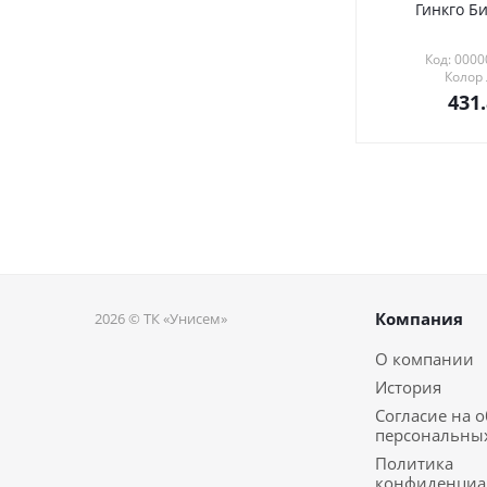
Гинкго Би
Код: 000
Колор
431
Компания
2026 © ТК «Унисем»
О компании
История
Согласие на 
персональны
Политика
конфиденциа