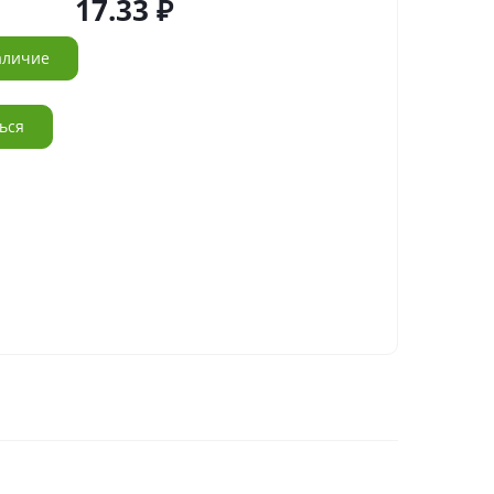
17.33
аличие
ься