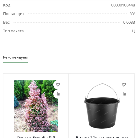
Код
00000108448
Поставщик
УУ
Вес
0.0033
Тип пакета
Ц
Рекомендуем
Гинкго Билоба Р 9
Ведро 12л строительное