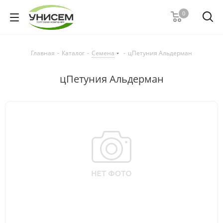
0
Главная
-
Каталог
-
Семена
-
цПетуния Альдерман
цПетуния Альдерман