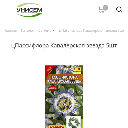
0
Главная
-
Каталог
-
Семена
-
цПассифлора Кавалерская звезда 5шт
цПассифлора Кавалерская звезда 5шт