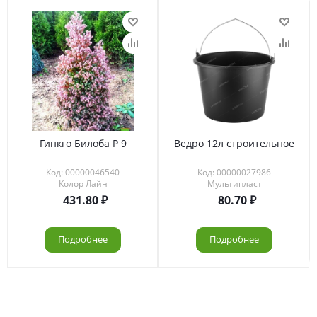
Гинкго Билоба Р 9
Ведро 12л строительное
Код: 00000046540
Код: 00000027986
Колор Лайн
Мультипласт
431.80
80.70
Подробнее
Подробнее