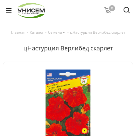
0
Главная
-
Каталог
-
Семена
-
цНастурция Верлибед скарлет
цНастурция Верлибед скарлет