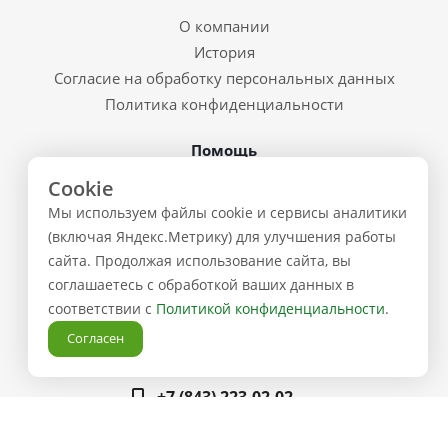
О компании
История
Согласие на обработку персональных данных
Политика конфиденциальности
Помощь
Cookie
Условия доставки
Мы используем файлы cookie и сервисы аналитики
Система скидок
(включая Яндекс.Метрику) для улучшения работы
Возврат товара и брак
сайта. Продолжая использование сайта, вы
Восстановление пароля
соглашаетесь с обработкой ваших данных в
Предварительные заказы
соответствии с
Политикой конфиденциальности
.
Контакты
Согласен
+7 (843) 223-02-02