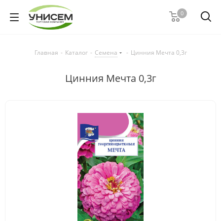
0
Главная
-
Каталог
-
Семена
-
Цинния Мечта 0,3г
Цинния Мечта 0,3г