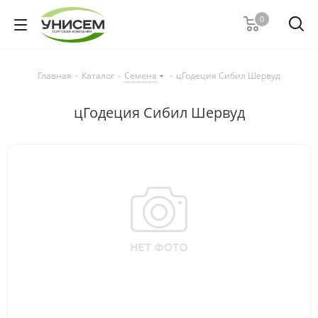
0
Главная
-
Каталог
-
Семена
-
цГодеция Сибил Шервуд
цГодеция Сибил Шервуд