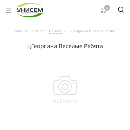
0
Главная
-
Каталог
-
Семена
-
цГеоргина Веселые Ребята
цГеоргина Веселые Ребята