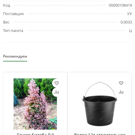
Код
00000108418
Поставщик
УУ
Вес
0.0033
Тип пакета
Ц
Рекомендуем
Гинкго Билоба Р 9
Ведро 12л строительное