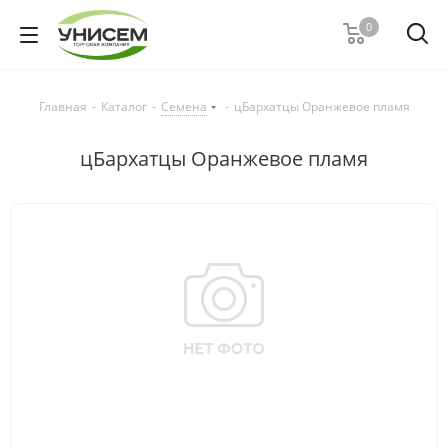
0
Главная
-
Каталог
-
Семена
-
цБархатцы Оранжевое пламя
цБархатцы Оранжевое пламя