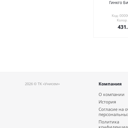
Гинкго Би
Код: 000
Колор
431
Компания
2026 © ТК «Унисем»
О компании
История
Согласие на 
персональны
Политика
конфиденциа