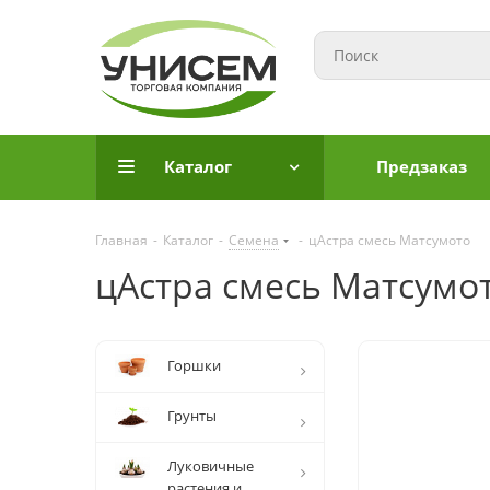
Каталог
Предзаказ
Главная
-
Каталог
-
Семена
-
цАстра смесь Матсумото
цАстра смесь Матсумо
Горшки
Грунты
Луковичные
растения и