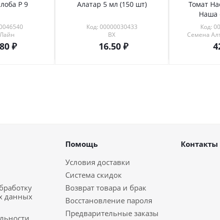
лоба Р 9
Алатар 5 мл (150 шт)
Томат На
Наша 
00046540
Код: 00000030433
Код: 0
 Лайн
ВХ
Семена Алт
.80
16.50
4
Помощь
Контакты
Условия доставки
Система скидок
обработку
Возврат товара и брак
х данных
Восстановление пароля
Предварительные заказы
льности