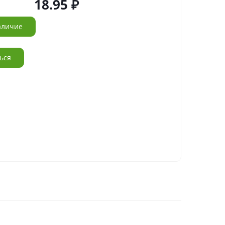
18.95
аличие
ься