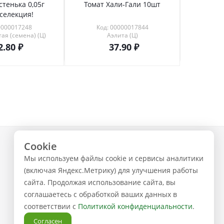
стенька 0,05г
Томат Хали-Гали 10шт
Абига-
селекция!
0000017248
Код: 00000017844
Код
ая (семена) (Ц)
Аэлита (Ц)
С
2.80
37.90
Cookie
+7 (843) 223-02-02
Мы используем файлы cookie и сервисы аналитики
ЗАКАЗАТЬ ЗВОНОК
(включая Яндекс.Метрику) для улучшения работы
сайта. Продолжая использование сайта, вы
соглашаетесь с обработкой ваших данных в
соответствии с
Политикой конфиденциальности
.
Согласен