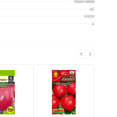
00000108508
ЦС
0.0033
Ц