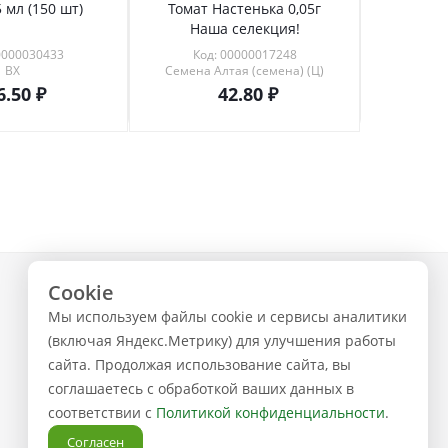
 мл (150 шт)
Томат Настенька 0,05г
Томат 
Наша селекция!
0000030433
Код: 00000017248
Код
ВХ
Семена Алтая (семена) (Ц)
6.50
42.80
Cookie
+7 (843) 223-02-02
Мы используем файлы cookie и сервисы аналитики
ЗАКАЗАТЬ ЗВОНОК
(включая Яндекс.Метрику) для улучшения работы
сайта. Продолжая использование сайта, вы
соглашаетесь с обработкой ваших данных в
соответствии с
Политикой конфиденциальности
.
Согласен