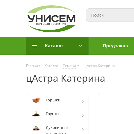
Каталог
Предзаказ
Главная
-
Каталог
-
Семена
-
цАстра Катерина
цАстра Катерина
Горшки
Грунты
Луковичные
растения и