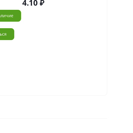
4.10
аличие
ься