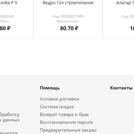
лоба Р 9
Ведро 12л строительное
Алатар 5
00046540
Код: 00000027986
Код: 0
 Лайн
Мультипласт
.80
80.70
1
Помощь
Контакты
Условия доставки
Система скидок
обработку
Возврат товара и брак
х данных
Восстановление пароля
Предварительные заказы
льности