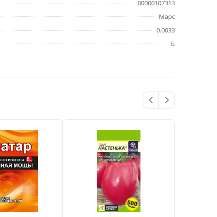
00000107313
Марс
0.0033
Б