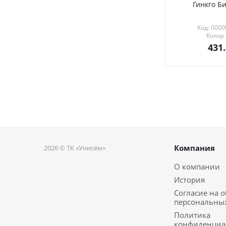
Гинкго Би
Код: 000
Колор
431
Компания
2026 © ТК «Унисем»
О компании
История
Согласие на 
персональны
Политика
конфиденциа