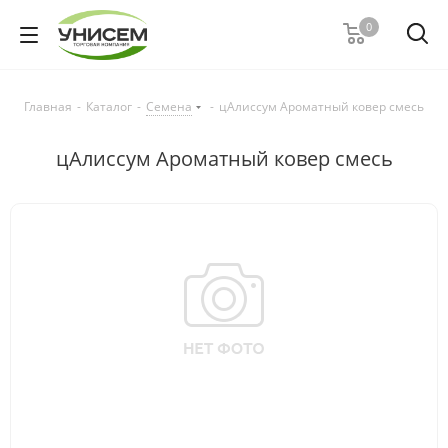
0
Главная
-
Каталог
-
Семена
-
цАлиссум Ароматный ковер смесь
цАлиссум Ароматный ковер смесь