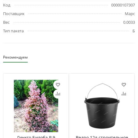
Код
00000107307
Поставщик
Марс
Вес
0.0033
Тип пакета
Б
Рекомендуем
Гинкго Билоба Р 9
Ведро 12л строительное