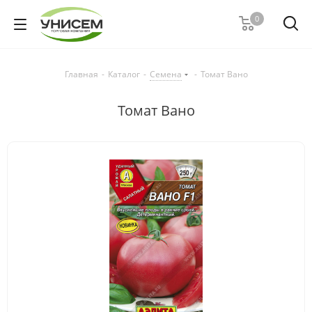
0
Главная
-
Каталог
-
Семена
-
Томат Вано
Томат Вано