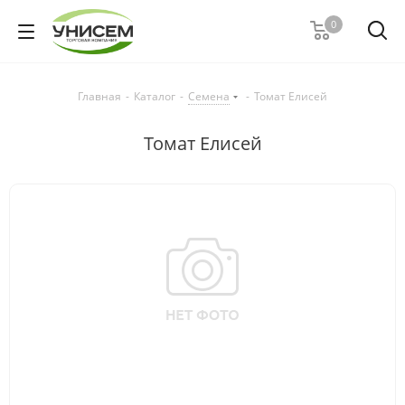
0
Главная
-
Каталог
-
Семена
-
Томат Елисей
Томат Елисей