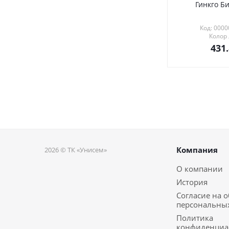
Гинкго Би
Код: 000
Колор
431
Компания
2026 © ТК «Унисем»
О компании
История
Согласие на 
персональны
Политика
конфиденциа