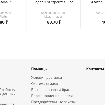
лоба Р 9
Ведро 12л строительное
Алатар 5
00046540
Код: 00000027986
Код: 0
 Лайн
Мультипласт
.80
80.70
1
Помощь
Контакты
Условия доставки
Система скидок
обработку
Возврат товара и брак
х данных
Восстановление пароля
Предварительные заказы
льности