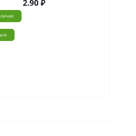
2.90
аличие
ься