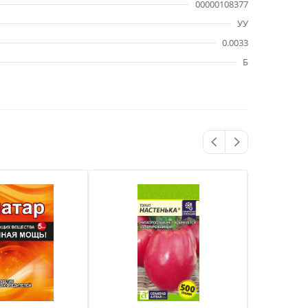
00000108377
УУ
0.0033
Б