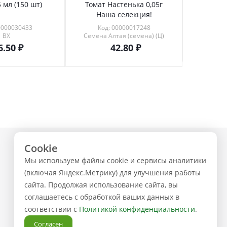
 мл (150 шт)
Томат Настенька 0,05г
Томат 
Наша селекция!
0000030433
Код: 00000017248
Код
ВХ
Семена Алтая (семена) (Ц)
6.50
42.80
Cookie
+7 (843) 223-02-02
Мы используем файлы cookie и сервисы аналитики
ЗАКАЗАТЬ ЗВОНОК
(включая Яндекс.Метрику) для улучшения работы
сайта. Продолжая использование сайта, вы
соглашаетесь с обработкой ваших данных в
соответствии с
Политикой конфиденциальности
.
Согласен