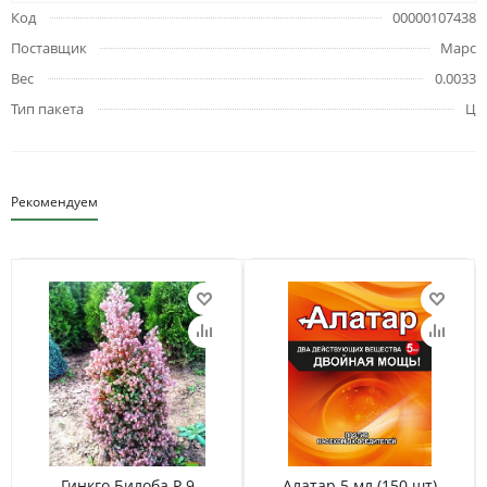
Код
00000107438
Поставщик
Марс
Вес
0.0033
Тип пакета
Ц
Рекомендуем
Гинкго Билоба Р 9
Алатар 5 мл (150 шт)