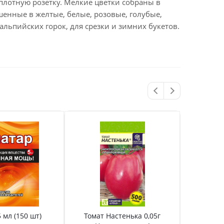
плотную розетку. Мелкие цветки собраны в
енные в желтые, белые, розовые, голубые,
альпийских горок, для срезки и зимних букетов.
 мл (150 шт)
Томат Настенька 0,05г
Томат 