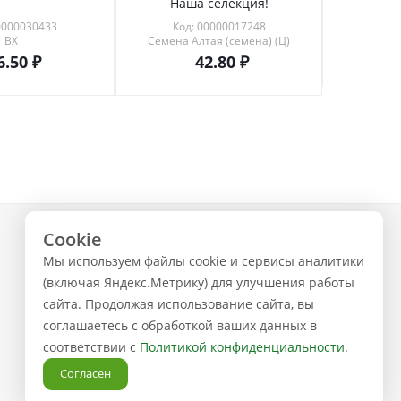
Наша селекция!
0000030433
Код: 00000017248
Код
ВХ
Семена Алтая (семена) (Ц)
6.50
42.80
Cookie
+7 (843) 223-02-02
Мы используем файлы cookie и сервисы аналитики
ЗАКАЗАТЬ ЗВОНОК
(включая Яндекс.Метрику) для улучшения работы
сайта. Продолжая использование сайта, вы
соглашаетесь с обработкой ваших данных в
соответствии с
Политикой конфиденциальности
.
Согласен