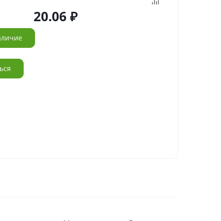
20.06
аличие
ься