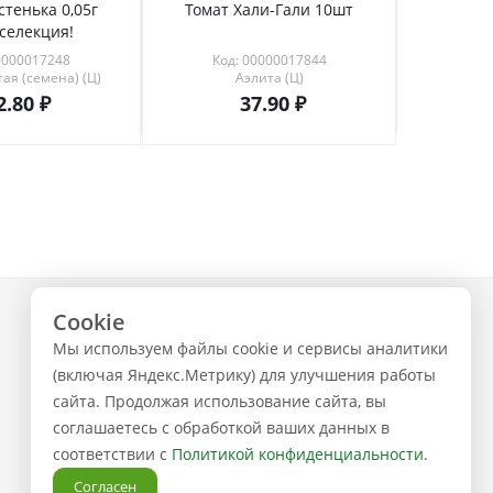
стенька 0,05г
Томат Хали-Гали 10шт
Томат 
селекция!
12шт
0000017248
Код: 00000017844
Код
ая (семена) (Ц)
Аэлита (Ц)
2.80
37.90
Cookie
+7 (843) 223-02-02
Мы используем файлы cookie и сервисы аналитики
ЗАКАЗАТЬ ЗВОНОК
(включая Яндекс.Метрику) для улучшения работы
сайта. Продолжая использование сайта, вы
соглашаетесь с обработкой ваших данных в
соответствии с
Политикой конфиденциальности
.
Согласен