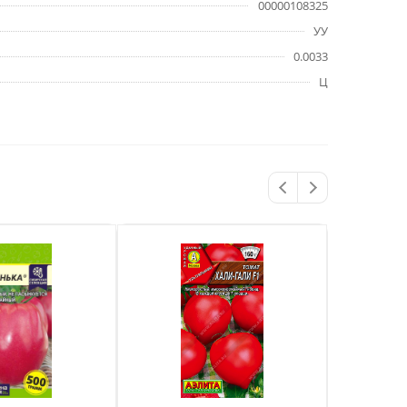
00000108325
УУ
0.0033
Ц