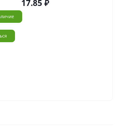
17.85
аличие
ься