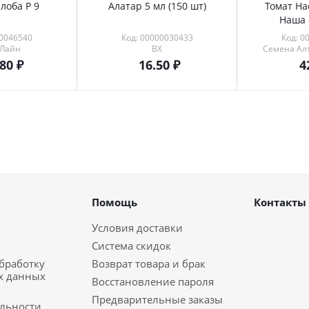
лоба Р 9
Алатар 5 мл (150 шт)
Томат На
Наша 
00046540
Код: 00000030433
Код: 0
 Лайн
ВХ
Семена Алт
.80
16.50
4
Помощь
Контакты
Условия доставки
Система скидок
обработку
Возврат товара и брак
х данных
Восстановление пароля
Предварительные заказы
льности