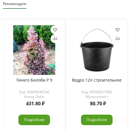
Рекомендуем
Гинкго Билоба Р 9
Ведро 12л строительное
Код: 00000046540
Код: 00000027986
Колор Лайн
Мультипласт
431.80
80.70
Подробнее
Подробнее