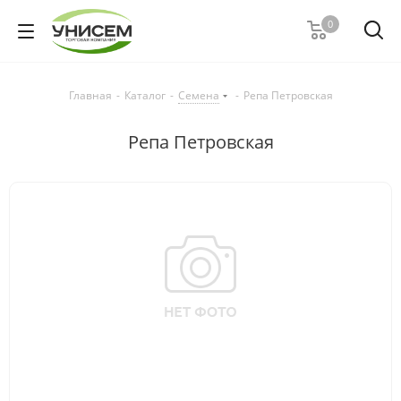
0
Главная
-
Каталог
-
Семена
-
Репа Петровская
Репа Петровская