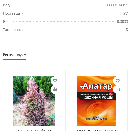
Код
00000108311
Поставщик
УУ
Вес
0.0033
Тип пакета
Б
Рекомендуем
Гинкго Билоба Р 9
Алатар 5 мл (150 шт)