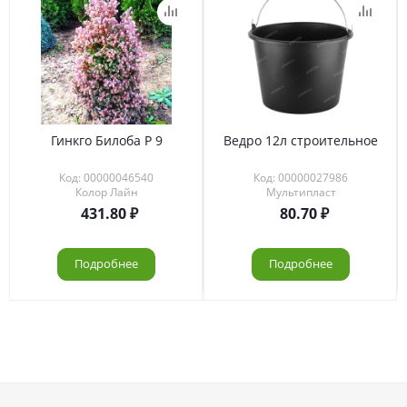
Гинкго Билоба Р 9
Ведро 12л строительное
Код: 00000046540
Код: 00000027986
Колор Лайн
Мультипласт
431.80
80.70
Подробнее
Подробнее