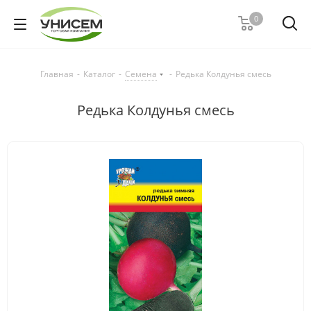
0
Главная
-
Каталог
-
Семена
-
Редька Колдунья смесь
Редька Колдунья смесь