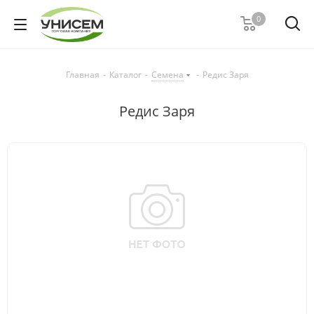
0
Главная
-
Каталог
-
Семена
-
Редис Заря
Редис Заря