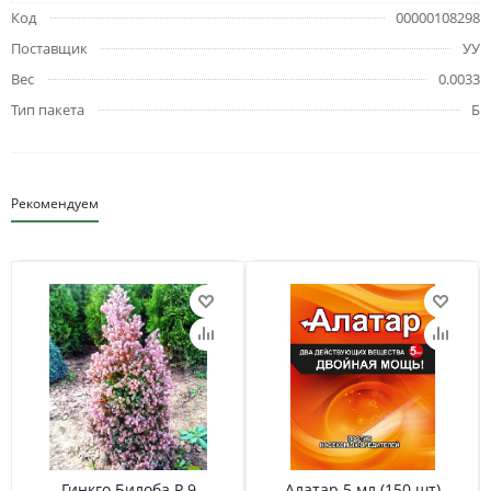
Код
00000108298
Поставщик
УУ
Вес
0.0033
Тип пакета
Б
Рекомендуем
Гинкго Билоба Р 9
Алатар 5 мл (150 шт)