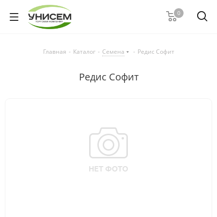
0
Главная
-
Каталог
-
Семена
-
Редис Софит
Редис Софит