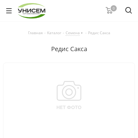
0
Главная
-
Каталог
-
Семена
-
Редис Сакса
Редис Сакса