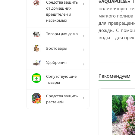
«AQUAPULSE»
П
Средства защиты
от домашних
поливочную сис
вредителей и
мягкого полива 
насекомых
для превращен
дождь. С помощ
Товары для дома
воды – для пре
Зоотовары
Удобрения
Рекомендуем
Сопутствующие
товары
Средства защиты
растений