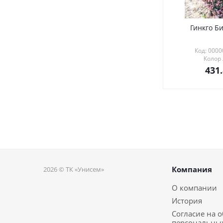
Гинкго Би
Код: 000
Колор
431
Компания
2026 © ТК «Унисем»
О компании
История
Согласие на 
персональны