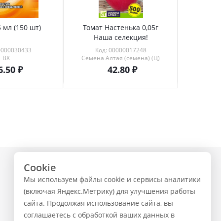
 мл (150 шт)
Томат Настенька 0,05г
Томат 
Наша селекция!
0000030433
Код: 00000017248
Код
ВХ
Семена Алтая (семена) (Ц)
6.50
42.80
Cookie
+7 (843) 223-02-02
Мы используем файлы cookie и сервисы аналитики
ЗАКАЗАТЬ ЗВОНОК
(включая Яндекс.Метрику) для улучшения работы
сайта. Продолжая использование сайта, вы
соглашаетесь с обработкой ваших данных в