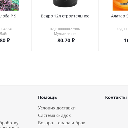
лоба Р 9
Ведро 12л строительное
Алатар 5
00046540
Код: 00000027986
Код: 0
 Лайн
Мультипласт
.80
80.70
1
Помощь
Контакты
Условия доставки
Система скидок
обработку
Возврат товара и брак
х данных