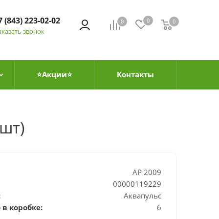
7 (843) 223-02-02
0
0
0
0
аказать звонок
⭐Акции⭐
Контакты
шт)
AP 2009
00000119229
:
Аквапульс
 в коробке:
6