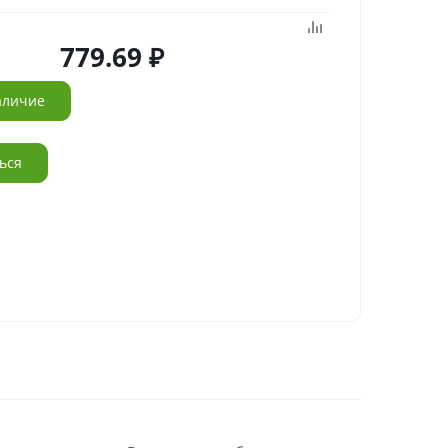
779.69
аличие
ься