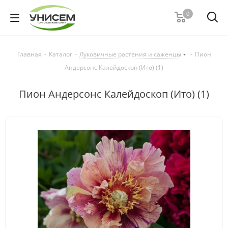
0
Главная
-
Каталог
-
Луковичные растения и саженцы
-
Пион
Андерсонс Калейдоскоп (Ито) (1)
Пион Андерсонс Калейдоскоп (Ито) (1)