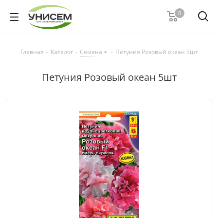
0
Главная
-
Каталог
-
Семена
-
Петуния Розовый океан 5шт
Петуния Розовый океан 5шт