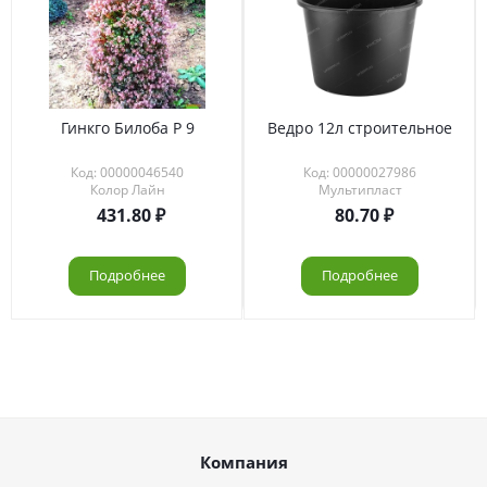
Гинкго Билоба Р 9
Ведро 12л строительное
Код: 00000046540
Код: 00000027986
Колор Лайн
Мультипласт
431.80
80.70
Подробнее
Подробнее
Компания