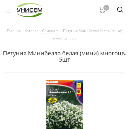
0
Главная
-
Каталог
-
Семена
-
Петуния Минибелло белая (мини)
многоцв. 5шт
Петуния Минибелло белая (мини) многоцв.
5шт