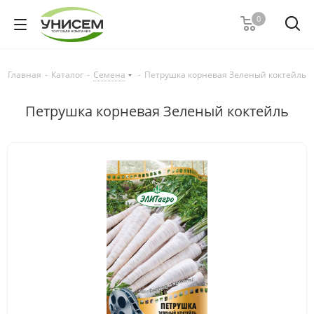
0
Главная
-
Каталог
-
Семена
-
Петрушка корневая Зеленый коктейль
Петрушка корневая Зеленый коктейль