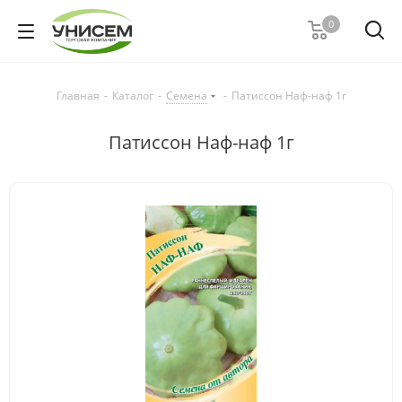
0
Главная
-
Каталог
-
Семена
-
Патиссон Наф-наф 1г
Патиссон Наф-наф 1г