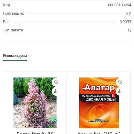
Код
00000108264
Поставщик
УУ
Вес
0.0033
Тип пакета
Ц
Рекомендуем
Гинкго Билоба Р 9
Алатар 5 мл (150 шт)