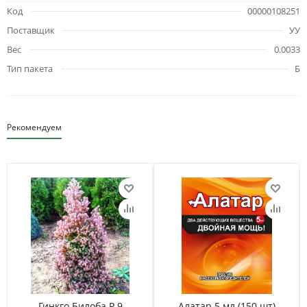
Код
00000108251
Поставщик
УУ
Вес
0.0033
Тип пакета
Б
Рекомендуем
Гинкго Билоба Р 9
Алатар 5 мл (150 шт)