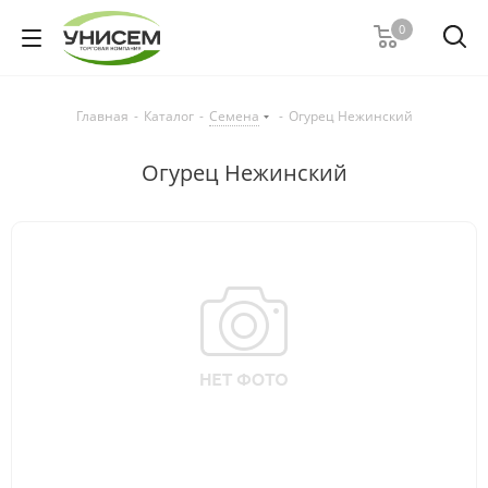
0
Главная
-
Каталог
-
Семена
-
Огурец Нежинский
Огурец Нежинский