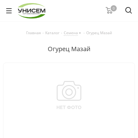
0
Главная
-
Каталог
-
Семена
-
Огурец Мазай
Огурец Мазай