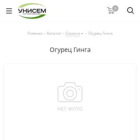
0
Главная
-
Каталог
-
Семена
-
Огурец Гинга
Огурец Гинга