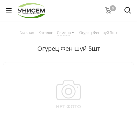
0
Главная
-
Каталог
-
Семена
-
Огурец Фен шуй 5шт
Огурец Фен шуй 5шт