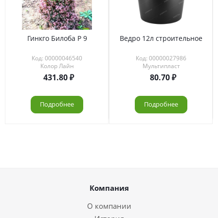
Гинкго Билоба Р 9
Ведро 12л строительное
Код: 00000046540
Код: 00000027986
Колор Лайн
Мультипласт
431.80
80.70
Подробнее
Подробнее
Компания
О компании