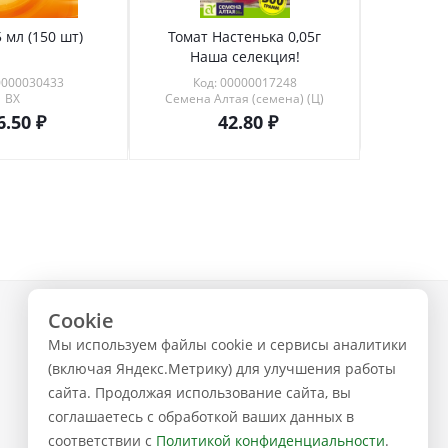
 мл (150 шт)
Томат Настенька 0,05г
Томат 
Наша селекция!
0000030433
Код: 00000017248
Код
ВХ
Семена Алтая (семена) (Ц)
6.50
42.80
Cookie
+7 (843) 223-02-02
Мы используем файлы cookie и сервисы аналитики
ЗАКАЗАТЬ ЗВОНОК
(включая Яндекс.Метрику) для улучшения работы
сайта. Продолжая использование сайта, вы
соглашаетесь с обработкой ваших данных в
соответствии с
Политикой конфиденциальности
.