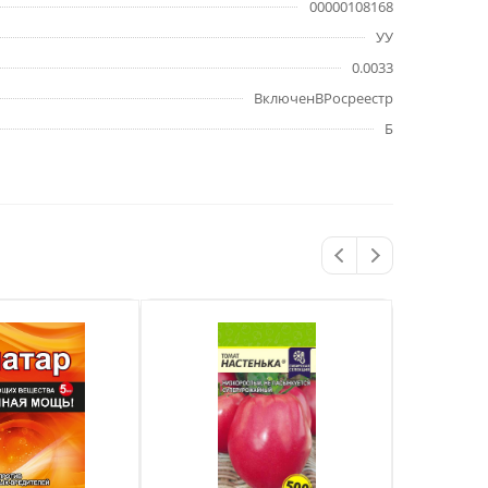
00000108168
УУ
0.0033
ВключенВРосреестр
Б