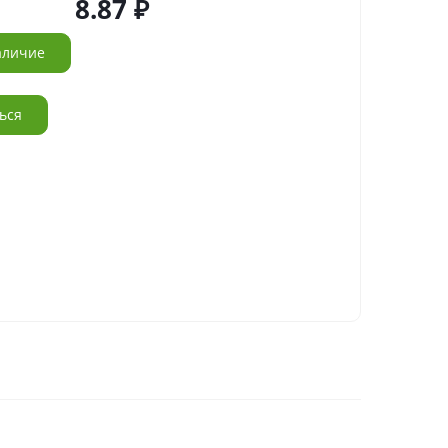
8.87
аличие
ься