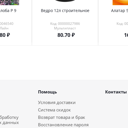
лоба Р 9
Ведро 12л строительное
Алатар 5
00046540
Код: 00000027986
Код: 0
 Лайн
Мультипласт
.80
80.70
1
Помощь
Контакты
Условия доставки
Система скидок
обработку
Возврат товара и брак
х данных
Восстановление пароля