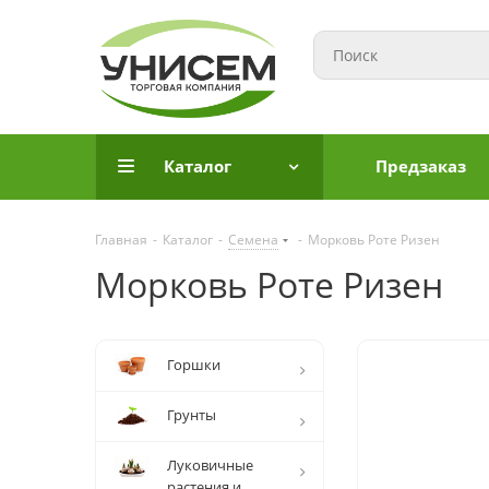
Каталог
Предзаказ
Главная
-
Каталог
-
Семена
-
Морковь Роте Ризен
Морковь Роте Ризен
Горшки
Грунты
Луковичные
растения и