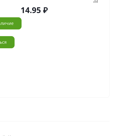
14.95
аличие
ься