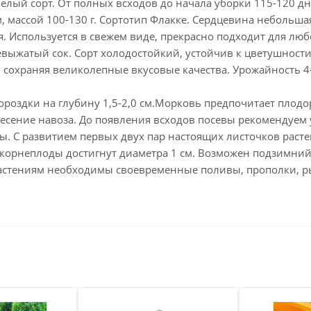
елый сорт. От полных всходов до начала уборки 115-120 дн
, массой 100-130 г. Сортотип Флакке. Сердцевина небольша
я. Используется в свежем виде, прекрасно подходит для лю
выжатый сок. Сорт холодостойкий, устойчив к цветушност
 сохраняя великолепные вкусовые качества. Урожайность 4-5
ороздки на глубину 1,5-2,0 см.Морковь предпочитает плодо
есение навоза. До появления всходов посевы рекомендуем
ы. С развитием первых двух пар настоящих листочков раст
 корнеплоды достигнут диаметра 1 см. Возможен подзимний 
Растениям необходимы своевременные поливы, прополки, 