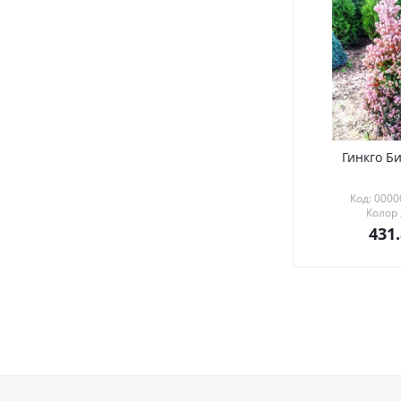
Гинкго Би
Код: 000
Колор
431