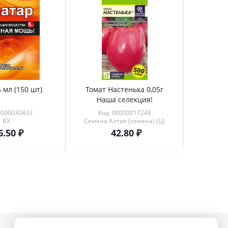
 мл (150 шт)
Томат Настенька 0,05г
Томат 
Наша селекция!
0000030433
Код: 00000017248
Код
ВХ
Семена Алтая (семена) (Ц)
6.50
42.80