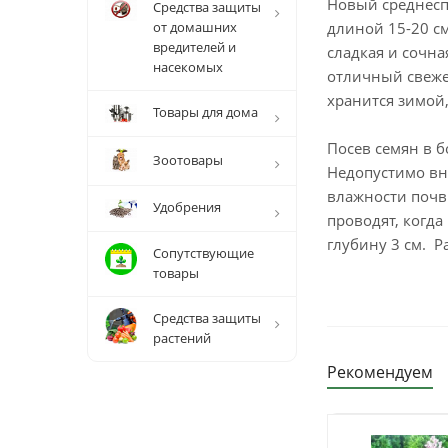
Новый среднесп
Средства защиты
от домашних
длиной 15-20 см
вредителей и
сладкая и сочна
насекомых
отличный свеже
хранится зимой,
Товары для дома
Посев семян в б
Зоотовары
Недопустимо вн
влажности почв
Удобрения
проводят, когда
глубину 3 см. 
Сопутствующие
товары
Средства защиты
растений
Рекомендуем