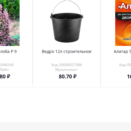
лоба Р 9
Ведро 12л строительное
Алатар 5
00046540
Код: 00000027986
Код: 0
 Лайн
Мультипласт
.80
80.70
1